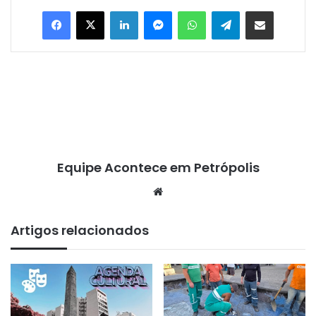
Facebook
X
Linkedin
Messenger
WhatsApp
Telegram
Compartilhar via e-mail
Equipe Acontece em Petrópolis
We
bsi
te
Artigos relacionados