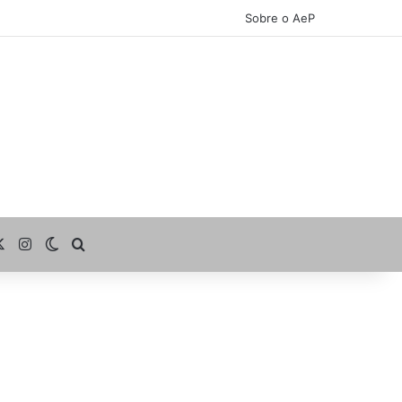
Sobre o AeP
cebook
X
Instagram
Switch skin
Procurar por