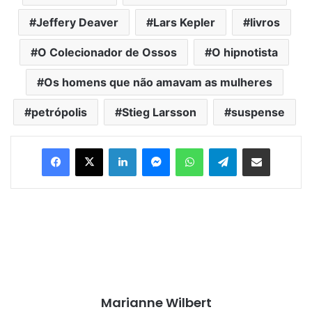
Jeffery Deaver
Lars Kepler
livros
O Colecionador de Ossos
O hipnotista
Os homens que não amavam as mulheres
petrópolis
Stieg Larsson
suspense
Facebook
X
Linkedin
Messenger
WhatsApp
Telegram
Compartilhar via e-mail
Marianne Wilbert