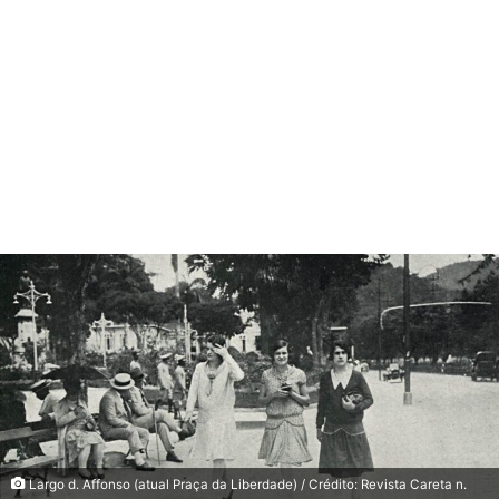
Largo d. Affonso (atual Praça da Liberdade) / Crédito: Revista Careta n.