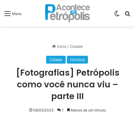
Switch
P
Menu
Início
/
Cidade
Cidade
História
[Fotografias] Petrópolis
como você nunca viu –
parte III
08/05/2023
1
Menos de um minuto