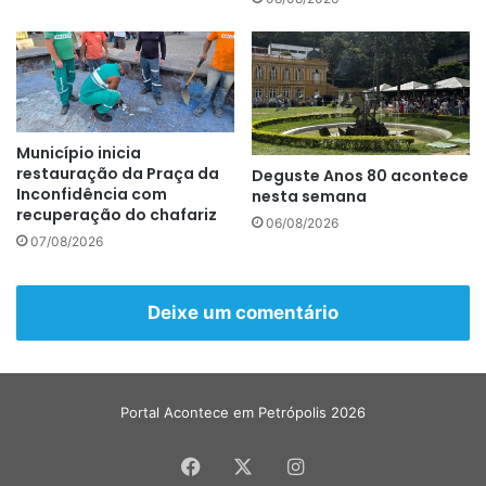
Município inicia
restauração da Praça da
Deguste Anos 80 acontece
Inconfidência com
nesta semana
recuperação do chafariz
06/08/2026
07/08/2026
Deixe um comentário
Portal Acontece em Petrópolis 2026
Facebook
X
Instagram