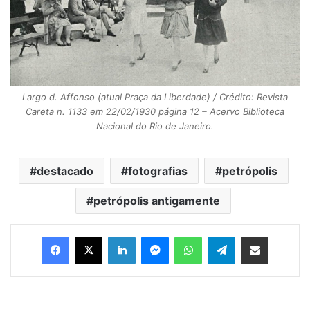
Largo d. Affonso (atual Praça da Liberdade) / Crédito: Revista
Careta n. 1133 em 22/02/1930 página 12 – Acervo Biblioteca
Nacional do Rio de Janeiro.
destacado
fotografias
petrópolis
petrópolis antigamente
Facebook
X
Linkedin
Messenger
WhatsApp
Telegram
Compartilhar via e-mail