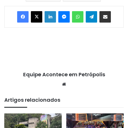
Facebook
X
Linkedin
Messenger
WhatsApp
Telegram
Compartilhar via e-mail
Equipe Acontece em Petrópolis
We
bsi
te
Artigos relacionados