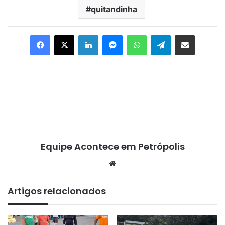
quitandinha
Facebook
X
Linkedin
Messenger
WhatsApp
Telegram
Compartilhar via e-mail
Equipe Acontece em Petrópolis
We
bsi
te
Artigos relacionados