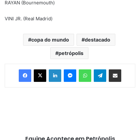
RAYAN (Bournemouth)
VINI JR. (Real Madrid)
copa do mundo
destacado
petrópolis
Facebook
X
Linkedin
Messenger
WhatsApp
Telegram
Compartilhar via e-mail
Equipe Acontece em Petrópolis