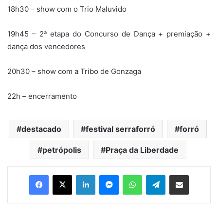
18h30 – show com o Trio Maluvido
19h45 – 2ª etapa do Concurso de Dança + premiação +
dança dos vencedores
20h30 – show com a Tribo de Gonzaga
22h – encerramento
destacado
festival serraforró
forró
petrópolis
Praça da Liberdade
Facebook
X
Linkedin
Messenger
WhatsApp
Telegram
Compartilhar via e-mail