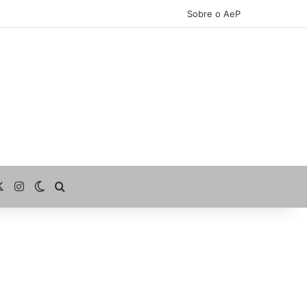
Sobre o AeP
cebook
X
Instagram
Switch skin
Procurar por