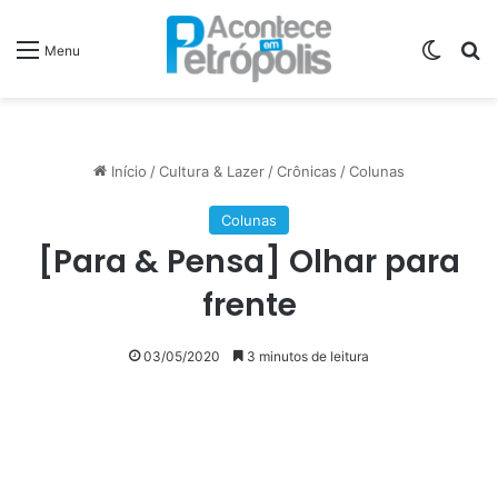
Switch
P
Menu
Início
/
Cultura & Lazer
/
Crônicas
/
Colunas
Colunas
[Para & Pensa] Olhar para
frente
03/05/2020
3 minutos de leitura