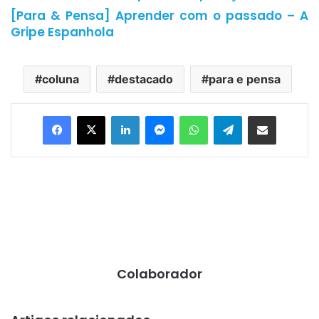
[Para & Pensa] Aprender com o passado – A
Gripe Espanhola
coluna
destacado
para e pensa
Facebook
X
Linkedin
Messenger
WhatsApp
Telegram
Compartilhar via e-mail
Colaborador